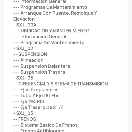
--- Informacion General
--- Programas De Mantenimiento
--- Arranque Con Puente, Remolque Y
Elevacion
- SXJ_00A
-- LUBRICACION Y MANTENIMIENTO
--- Informacion General
--- Programa De Mantenimiento
- SXJ_02
-- SUSPENSION
--- Alineacion
--- Suspension Delantera
--- Suspension Trasera
- SXJ_03
-- DIFERENCIAL Y SISTEMA DE TRANSMISION
--- Ejes Propulsores
--- Tubo Y Eje 181 Fbi
--- Eje 194 Rbi
--- Eje Trasero De 8 1/4
- SXJ_05
-- FRENOS
--- Sistema Basico De Frenos
--- Frenos Antibloqueo