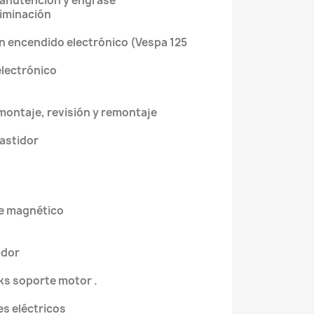
manutención y engrase
eliminación
on encendido electrónico (Vespa 125
 electrónico
montaje, revisión y remontaje
 bastidor
a
nte magnético
rador
ks soporte motor .
to
les eléctricos