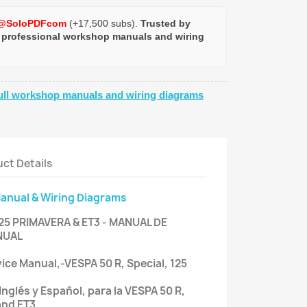
@SoloPDFcom
(+17,500 subs).
Trusted by
 professional workshop manuals and wiring
ull workshop manuals and wiring diagrams
ct Details
Manual & Wiring Diagrams
125 PRIMAVERA & ET3 - MANUAL DE
NUAL
vice Manual,-VESPA 50 R, Special, 125
Inglés y Español, para la VESPA 50 R,
and ET3