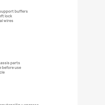
 support buffers
heft lock
ical wires
y
hassis parts
e before use
hicle