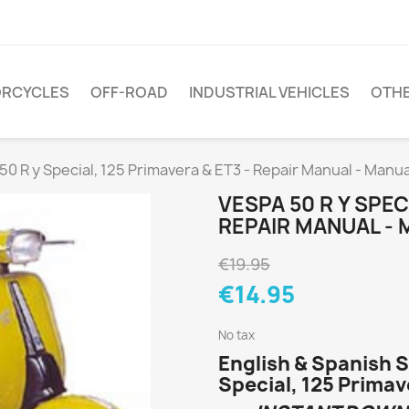
RCYCLES
OFF-ROAD
INDUSTRIAL VEHICLES
OTH
50 R y Special, 125 Primavera & ET3 - Repair Manual - Manu
VESPA 50 R Y SPEC
REPAIR MANUAL -
€19.95
€14.95
No tax
English & Spanish S
Special, 125 Primav