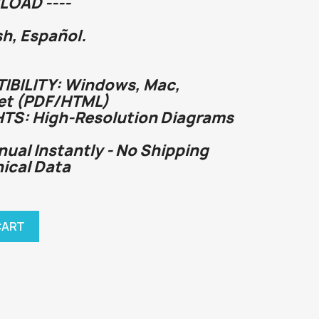
LOAD ----
h, Español.
BILITY: Windows, Mac,
et (PDF/HTML)
HTS: High-Resolution Diagrams
nual Instantly - No Shipping
nical Data
CART