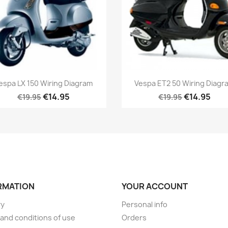
espa LX 150 Wiring Diagram
Vespa ET2 50 Wiring Diagr
€14.95
€14.95
€19.95
€19.95
RMATION
YOUR ACCOUNT
ry
Personal info
and conditions of use
Orders