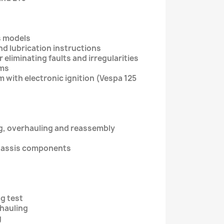
ous models
nd lubrication instructions
r eliminating faults and irregularities
grams
m with electronic ignition (Vespa 125
ing, overhauling and reassembly
chassis components
ing test
erhauling
ing