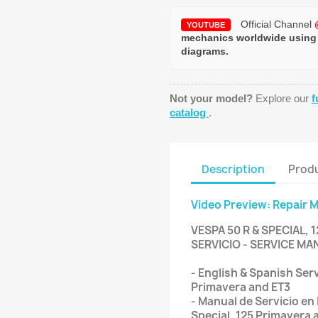
Official Channel
YOUTUBE
mechanics worldwide using
diagrams.
Not your model?
Explore our
f
catalog
.
Description
Produ
Video Preview: Repair 
VESPA 50 R & SPECIAL, 
SERVICIO - SERVICE MA
- English & Spanish Ser
Primavera and ET3
- Manual de Servicio en 
Special, 125 Primavera 