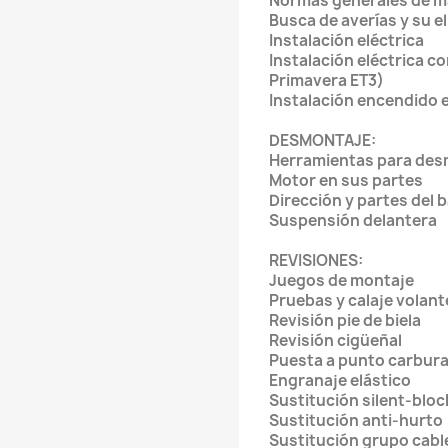
Normas generales de 
Busca de averías y su 
Instalación eléctrica
Instalación eléctrica c
Primavera ET3)
Instalación encendido
DESMONTAJE:
Herramientas para des
Motor en sus partes
Dirección y partes del
Suspensión delanter
REVISIONES:
Juegos de montaje
Pruebas y calaje vola
Revisión pie de biela
Revisión cigüeñal
Puesta a punto carbu
Engranaje elástico
Sustitución silent-bloc
Sustitución anti-hur
Sustitución grupo cab