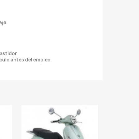
ntaje
e
a
 bastidor
culo antes del empleo