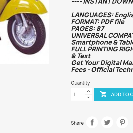
---- INSTANT DOWN
LANGUAGES: Englis
FORMAT: PDF file
PAGES: 87
UNIVERSAL COMPATI
Smartphone & Tabl
FULL PRINTING RIG
& Text
Get Your Digital Ma
Fees - Official Tech
Quantity

ADD TO 
Share