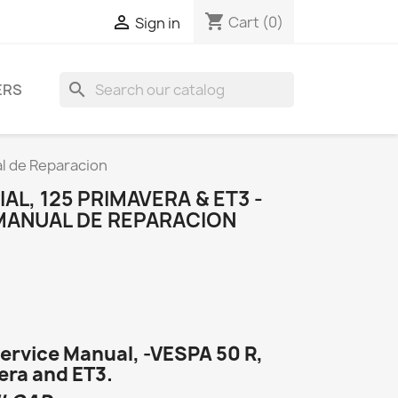
shopping_cart

Cart
(0)
Sign in
search
ERS
al de Reparacion
IAL, 125 PRIMAVERA & ET3 -
 MANUAL DE REPARACION
ervice Manual, -VESPA 50 R,
era and ET3.