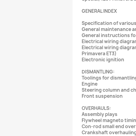
GENERAL INDEX
Specification of vari
General maintenance a
General instructions fo
Electrical wiring dia
Electrical wiring diagra
Primavera ET3)
Electronic ignition
DISMANTLING:
Toolings for dismantl
Engine
Steering column and 
Front suspension
OVERHAULS:
Assembly plays
Flywheel magneto tim
Con-rod small end ov
Crankshaft overhaul