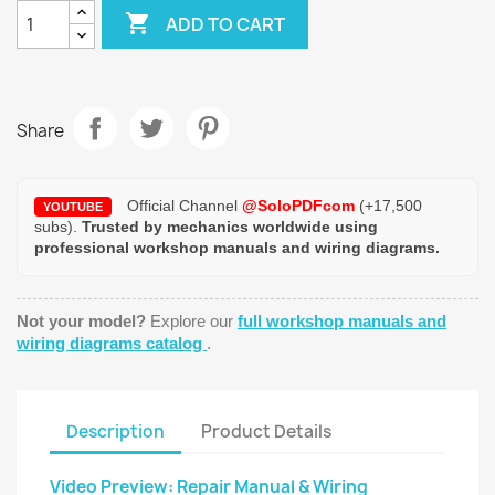

ADD TO CART
Share
Official Channel
@SoloPDFcom
(+17,500
YOUTUBE
subs).
Trusted by mechanics worldwide using
professional workshop manuals and wiring diagrams.
Not your model?
Explore our
full workshop manuals and
wiring diagrams catalog
.
Description
Product Details
Video Preview: Repair Manual & Wiring