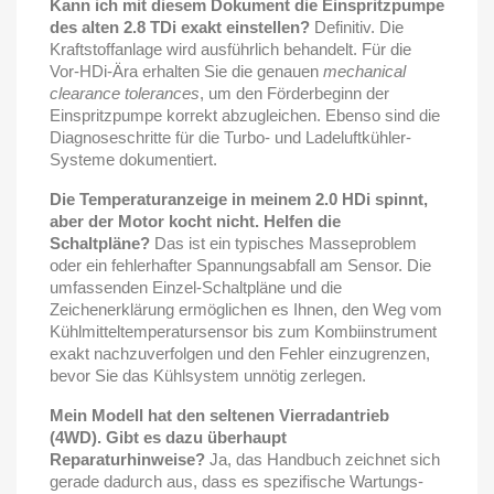
Kann ich mit diesem Dokument die Einspritzpumpe
des alten 2.8 TDi exakt einstellen?
Definitiv. Die
Kraftstoffanlage wird ausführlich behandelt. Für die
Vor-HDi-Ära erhalten Sie die genauen
mechanical
clearance tolerances
, um den Förderbeginn der
Einspritzpumpe korrekt abzugleichen. Ebenso sind die
Diagnoseschritte für die Turbo- und Ladeluftkühler-
Systeme dokumentiert.
Die Temperaturanzeige in meinem 2.0 HDi spinnt,
aber der Motor kocht nicht. Helfen die
Schaltpläne?
Das ist ein typisches Masseproblem
oder ein fehlerhafter Spannungsabfall am Sensor. Die
umfassenden Einzel-Schaltpläne und die
Zeichenerklärung ermöglichen es Ihnen, den Weg vom
Kühlmitteltemperatursensor bis zum Kombiinstrument
exakt nachzuverfolgen und den Fehler einzugrenzen,
bevor Sie das Kühlsystem unnötig zerlegen.
Mein Modell hat den seltenen Vierradantrieb
(4WD). Gibt es dazu überhaupt
Reparaturhinweise?
Ja, das Handbuch zeichnet sich
gerade dadurch aus, dass es spezifische Wartungs-