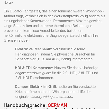
No tax
Ein Ducato-Fahrgestell, das einen tonnenschweren Wohnmobil-
Aufbau trägt, verhält sich in der Werkstattpraxis völlig anders als
ein ungeladener Kastenwagen. Permanentes Maximalgewicht,
lange Standzeiten und extreme thermische Belastungen
provozieren komplexe Verschleißbilder, bei denen
herkömmliche elektronische Diagnosegeräte schnell an ihre
Grenzen stoßen.
Elektrik vs. Mechanik:
Verhindern Sie teure
·
Fehldiagnosen, indem Sie physische Ursachen für
Sensorfehler (z. B. am ABS) richtig interpretieren.
HDi & TDi Kompetenz:
Nutzen Sie das vollständige
·
engine teardown guide
für die 2.0L HDi, 2.8L TDi und
2.8L HDi Dieselmotoren.
Camper-Elektrik im Griff:
Isolieren Sie versteckte
·
Kriechströme nach der Winterpause mithilfe der
originalen
factory wiring schematics
.
Handbuchsprache:
GERMAN