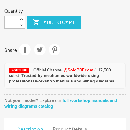
Quantity

ADD TO CART
Share
Official Channel
@SoloPDFcom
(+17,500
YOUTUBE
subs).
Trusted by mechanics worldwide using
professional workshop manuals and wiring diagrams.
Not your model?
Explore our
full workshop manuals and
wiring diagrams catalog
.
Description
Product Details