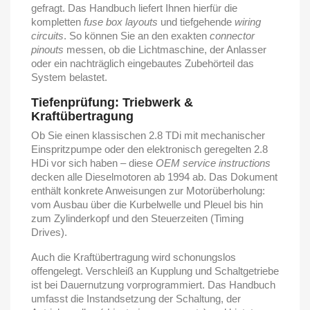
gefragt. Das Handbuch liefert Ihnen hierfür die
kompletten
fuse box layouts
und tiefgehende
wiring
circuits
. So können Sie an den exakten
connector
pinouts
messen, ob die Lichtmaschine, der Anlasser
oder ein nachträglich eingebautes Zubehörteil das
System belastet.
Tiefenprüfung: Triebwerk &
Kraftübertragung
Ob Sie einen klassischen 2.8 TDi mit mechanischer
Einspritzpumpe oder den elektronisch geregelten 2.8
HDi vor sich haben – diese
OEM service instructions
decken alle Dieselmotoren ab 1994 ab. Das Dokument
enthält konkrete Anweisungen zur Motorüberholung:
vom Ausbau über die Kurbelwelle und Pleuel bis hin
zum Zylinderkopf und den Steuerzeiten (Timing
Drives).
Auch die Kraftübertragung wird schonungslos
offengelegt. Verschleiß an Kupplung und Schaltgetriebe
ist bei Dauernutzung vorprogrammiert. Das Handbuch
umfasst die Instandsetzung der Schaltung, der