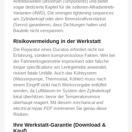
Antriebswellen (
drivetrain components
) und bietet
sogar dedizierte Kapitel für die seltenen Allradantrieb-
Varianten (4WD). Die strengen
tightening sequences
am Zylinderkopf oder dem Bremskraftverstärker
(Servo) garantieren, dass Dichtungen halten und
Bauteile nicht verspannen.
Risikovermeidung in der Werkstatt
Die Reparatur eines Ducatos erfordert nicht nur
Erfahrung, sondern kompromisslose Fakten. Wer bei
der Fahrwerksgeometrie improvisiert oder falsche
torque specifications
am Lenkgetriebe anwendet,
riskiert fatale Unfälle. Auch das Kühlsystem
(Wasserpumpe, Thermostat, Kühler) muss nach
einem Eingriff strikt nach Werksvorgabe entlüftet
werden, da Luftblasen im System den Zylinderkopf
lokal überhitzen, bevor der Temperatursensor
überhaupt reagiert. Mit diesem
mechanical and
electrical repair PDF
minimieren Sie genau diese
Risiken.
Ihre Werkstatt-Garantie (Download &
Kauf)