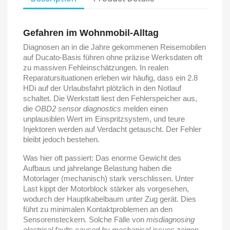
Gefahren im Wohnmobil-Alltag
Diagnosen an in die Jahre gekommenen Reisemobilen
auf Ducato-Basis führen ohne präzise Werksdaten oft
zu massiven Fehleinschätzungen. In realen
Reparatursituationen erleben wir häufig, dass ein 2.8
HDi auf der Urlaubsfahrt plötzlich in den Notlauf
schaltet. Die Werkstatt liest den Fehlerspeicher aus,
die
OBD2 sensor diagnostics
melden einen
unplausiblen Wert im Einspritzsystem, und teure
Injektoren werden auf Verdacht getauscht. Der Fehler
bleibt jedoch bestehen.
Was hier oft passiert: Das enorme Gewicht des
Aufbaus und jahrelange Belastung haben die
Motorlager (mechanisch) stark verschlissen. Unter
Last kippt der Motorblock stärker als vorgesehen,
wodurch der Hauptkabelbaum unter Zug gerät. Dies
führt zu minimalen Kontaktproblemen an den
Sensorensteckern. Solche Fälle von
misdiagnosing
electrical faults caused by mechanical issues
zeigen