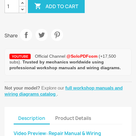

ADD TO CART
Share
Official Channel
@SoloPDFcom
(+17,500
YOUTUBE
subs).
Trusted by mechanics worldwide using
professional workshop manuals and wiring diagrams.
Not your model?
Explore our
full workshop manuals and
wiring diagrams catalog
.
Description
Product Details
Video Preview: Repair Manual & Wiring