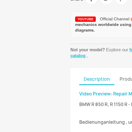
Official Channel
YOUTUBE
mechanics worldwide using
diagrams.
Not your model?
Explore our
f
catalog
.
Description
Produ
Video Preview: Repair 
BMW R 850 R, R 1150 R
Bedienunganleitung , 