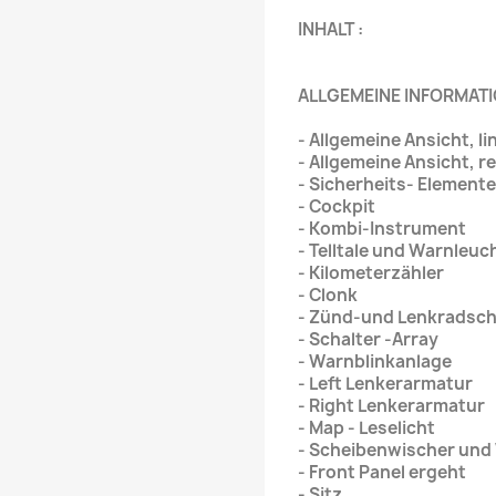
INHALT :
ALLGEMEINE INFORMA
- Allgemeine Ansicht, li
- Allgemeine Ansicht, r
- Sicherheits- Elemente
- Cockpit
- Kombi-Instrument
- Telltale und Warnleuc
- Kilometerzähler
- Clonk
- Zünd-und Lenkradsch
- Schalter -Array
- Warnblinkanlage
- Left Lenkerarmatur
- Right Lenkerarmatur
- Map - Leselicht
- Scheibenwischer und
- Front Panel ergeht
- Sitz