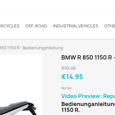
RCYCLES
OFF-ROAD
INDUSTRIAL VEHICLES
OTH
50 1150 R - Bedienunganleitung
BMW R 850 1150 R
€19.95
€14.95
No tax
Video Preview: Rep
Bedienunganleitun
1150 R.