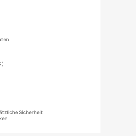
hten
 )
ätzliche Sicherheit
ken