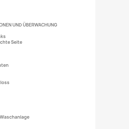
TIONEN UND ÜBERWACHUNG
nks
echte Seite
hten
loss
 Waschanlage