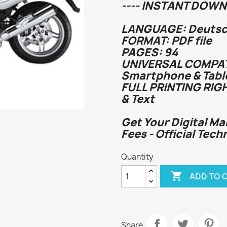
---- INSTANT DOWN
LANGUAGE: Deutsc
FORMAT: PDF file
PAGES: 94
UNIVERSAL COMPATI
Smartphone & Tabl
FULL PRINTING RIG
& Text
Get Your Digital Ma
Fees - Official Tech
Quantity

ADD TO 
Share