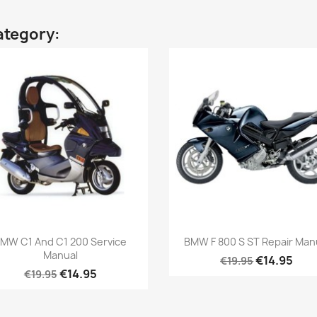
ategory:
MW C1 And C1 200 Service
BMW F 800 S ST Repair Man
Manual
€14.95
€19.95
€14.95
€19.95