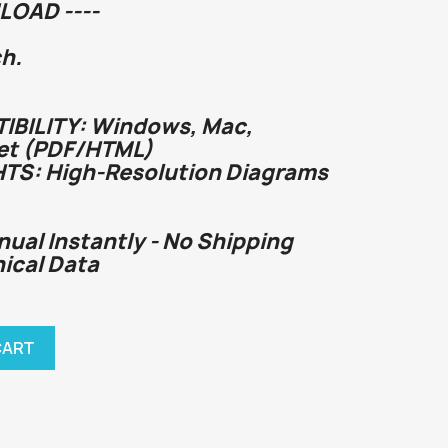
LOAD ----
h.
BILITY: Windows, Mac,
et (PDF/HTML)
HTS: High-Resolution Diagrams
nual Instantly - No Shipping
nical Data
CART