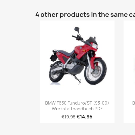
4 other products in the same c
BMW F650 Funduro/ST (93-00)
B
Werkstatthandbuch PDF
€14.95
€19.95