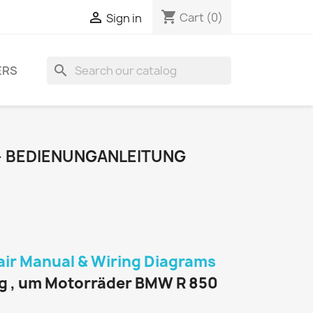
shopping_cart

Cart
(0)
Sign in
search
ERS
 - BEDIENUNGANLEITUNG
air Manual & Wiring Diagrams
g , um Motorräder BMW R 850