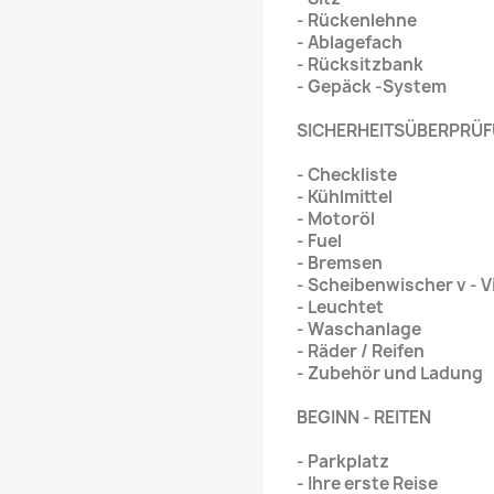
- Rückenlehne
- Ablagefach
- Rücksitzbank
- Gepäck -System
SICHERHEITSÜBERPRÜ
- Checkliste
- Kühlmittel
- Motoröl
- Fuel
- Bremsen
- Scheibenwischer v - V
- Leuchtet
- Waschanlage
- Räder / Reifen
- Zubehör und Ladung
BEGINN - REITEN
- Parkplatz
- Ihre erste Reise