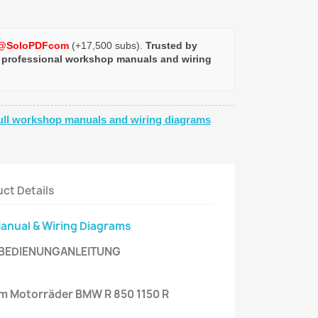
@SoloPDFcom
(+17,500 subs).
Trusted by
 professional workshop manuals and wiring
ull workshop manuals and wiring diagrams
ct Details
Manual & Wiring Diagrams
 - BEDIENUNGANLEITUNG
um Motorräder BMW R 850 1150 R