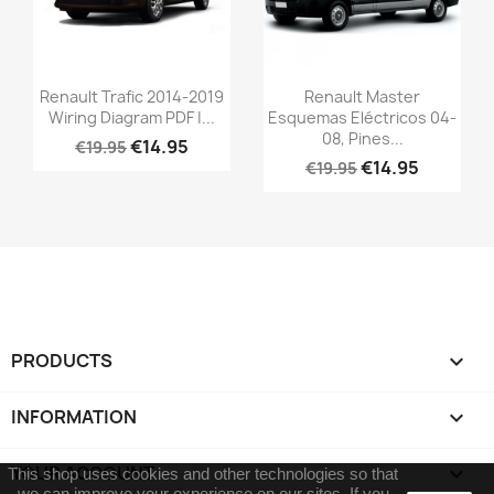
Renault Trafic 2014-2019
Renault Master
Wiring Diagram PDF |...
Esquemas Eléctricos 04-
08, Pines...
€14.95
€19.95
€14.95
€19.95
PRODUCTS

INFORMATION

YOUR ACCOUNT

This shop uses cookies and other technologies so that
we can improve your experience on our sites.
If you