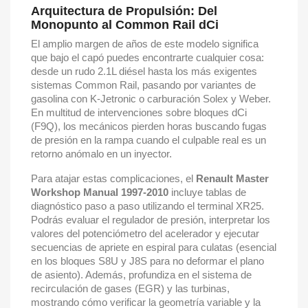
Arquitectura de Propulsión: Del
Monopunto al Common Rail dCi
El amplio margen de años de este modelo significa
que bajo el capó puedes encontrarte cualquier cosa:
desde un rudo 2.1L diésel hasta los más exigentes
sistemas Common Rail, pasando por variantes de
gasolina con K-Jetronic o carburación Solex y Weber.
En multitud de intervenciones sobre bloques dCi
(F9Q), los mecánicos pierden horas buscando fugas
de presión en la rampa cuando el culpable real es un
retorno anómalo en un inyector.
Para atajar estas complicaciones, el
Renault Master
Workshop Manual 1997-2010
incluye tablas de
diagnóstico paso a paso utilizando el terminal XR25.
Podrás evaluar el regulador de presión, interpretar los
valores del potenciómetro del acelerador y ejecutar
secuencias de apriete en espiral para culatas (esencial
en los bloques S8U y J8S para no deformar el plano
de asiento). Además, profundiza en el sistema de
recirculación de gases (EGR) y las turbinas,
mostrando cómo verificar la geometría variable y la